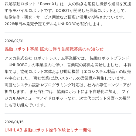
四足移動ロボット「Rover X1」は、人の動きを追従し撮影や巡回を支援
するモバイルロボットです。DOBOTが開発した最新ロボットとして、
映像制作・研究・サービス用途など幅広い活用が期待されています。
2026年日本発売予定モデルをUNI-ROBOが紹介します。
2026/02/01
協働ロボット事業 拡大に伴う営業職募集のお知らせ
アスカ株式会社 ロボットシステム事業部では、 協働ロボットブランド
「UNI-ROBO」の事業拡大に伴い、営業職の募集を開始しました。 本募
集では、協働ロボット本体および周辺機器（エコシステム製品）の販売
を中心とした、 商社営業に近いスタイルの営業職を募集しています。
高度なシステム設計やプログラミング対応は、社内の専任エンジニアが
担当します。 また当社では、協働ロボットによる自動化に加え、 フィ
ジカルAIやヒューマノイドロボットなど、次世代ロボット分野への展開
にも取り組んでいます。
2026/01/15
UNI-LAB 協働ロボット操作体験セミナー開催