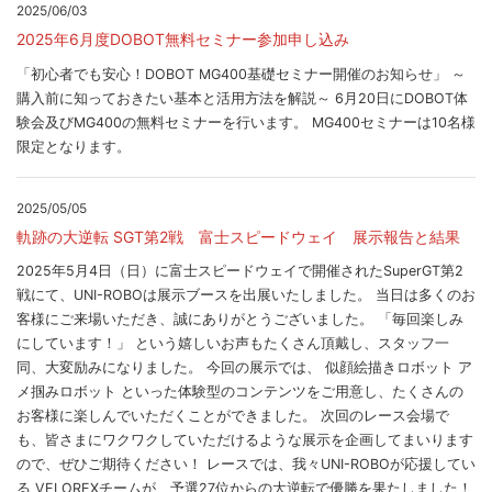
2025/06/03
2025年6月度DOBOT無料セミナー参加申し込み
「初心者でも安心！DOBOT MG400基礎セミナー開催のお知らせ」 ～
購入前に知っておきたい基本と活用方法を解説～ 6月20日にDOBOT体
験会及びMG400の無料セミナーを行います。 MG400セミナーは10名様
限定となります。
2025/05/05
軌跡の大逆転 SGT第2戦 富士スピードウェイ 展示報告と結果
2025年5月4日（日）に富士スピードウェイで開催されたSuperGT第2
戦にて、UNI-ROBOは展示ブースを出展いたしました。 当日は多くのお
客様にご来場いただき、誠にありがとうございました。 「毎回楽しみ
にしています！」 という嬉しいお声もたくさん頂戴し、スタッフ一
同、大変励みになりました。 今回の展示では、 似顔絵描きロボット ア
メ掴みロボット といった体験型のコンテンツをご用意し、たくさんの
お客様に楽しんでいただくことができました。 次回のレース会場で
も、皆さまにワクワクしていただけるような展示を企画してまいります
ので、ぜひご期待ください！ レースでは、我々UNI-ROBOが応援してい
る VELOREXチームが、予選27位からの大逆転で優勝を果たしました！