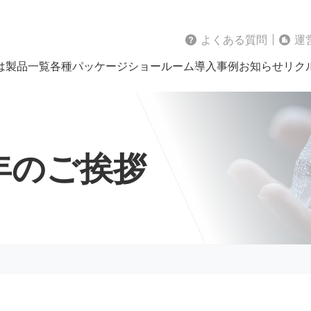
よくある質問
運
は
製品一覧
各種パッケージ
ショールーム
導入事例
お知らせ
リク
新年のご挨拶