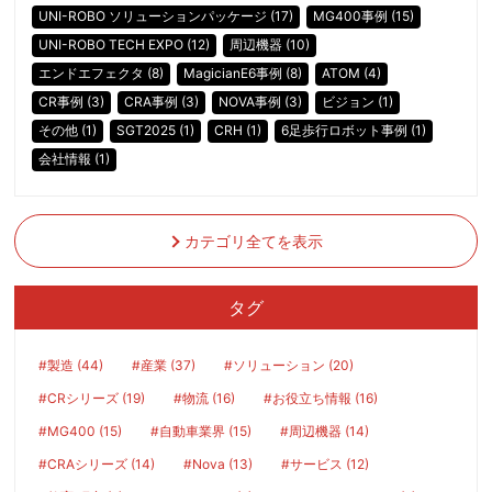
UNI-ROBO ソリューションパッケージ (17)
MG400事例 (15)
UNI-ROBO TECH EXPO (12)
周辺機器 (10)
エンドエフェクタ (8)
MagicianE6事例 (8)
ATOM (4)
CR事例 (3)
CRA事例 (3)
NOVA事例 (3)
ビジョン (1)
その他 (1)
SGT2025 (1)
CRH (1)
6足歩行ロボット事例 (1)
会社情報 (1)
カテゴリ全てを表示
タグ
#製造 (44)
#産業 (37)
#ソリューション (20)
#CRシリーズ (19)
#物流 (16)
#お役立ち情報 (16)
#MG400 (15)
#自動車業界 (15)
#周辺機器 (14)
#CRAシリーズ (14)
#Nova (13)
#サービス (12)