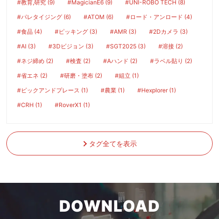
#教育,研究 (9)
#MagicianE6 (9)
#UNI-ROBO TECH (8)
#パレタイジング (6)
#ATOM (6)
#ロード・アンロード (4)
#食品 (4)
#ピッキング (3)
#AMR (3)
#2Dカメラ (3)
#AI (3)
#3Dビジョン (3)
#SGT2025 (3)
#溶接 (2)
#ネジ締め (2)
#検査 (2)
#Aハンド (2)
#ラベル貼り (2)
#省エネ (2)
#研磨・塗布 (2)
#組立 (1)
#ピックアンドプレース (1)
#農業 (1)
#Hexplorer (1)
#CRH (1)
#RoverX1 (1)
タグ全てを表示
DOWNLOAD