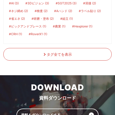
#AI (3)
#3Dビジョン (3)
#SGT2025 (3)
#溶接 (2)
#ネジ締め (2)
#検査 (2)
#Aハンド (2)
#ラベル貼り (2)
#省エネ (2)
#研磨・塗布 (2)
#組立 (1)
#ピックアンドプレース (1)
#農業 (1)
#Hexplorer (1)
#CRH (1)
#RoverX1 (1)
タグ全てを表示
DOWNLOAD
資料ダウンロード
資料をダウンロードする