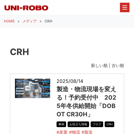
HOME
メディア
CRH
CRH
新しい順 |
古い順
2025/08/14
製造・物流現場を変え
る！予約受付中 202
5年冬供給開始「DOB
OT CR30H」
事例
お役立ち情報
ブログ
CRH
#産業
#物流
#製造