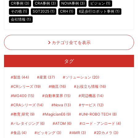
CR事例 (3)
CRA事例 (3)
NOVA事例 (3)
ビジョン (1)
その他 (1)
SGT2025 (1)
CRH (1)
6足歩行ロボット事例 (1)
会社情報 (1)
カテゴリ全てを表示
タグ
#製造 (44)
#産業 (37)
#ソリューション (20)
#CRシリーズ (19)
#物流 (16)
#お役立ち情報 (16)
#MG400 (15)
#自動車業界 (15)
#周辺機器 (14)
#CRAシリーズ (14)
#Nova (13)
#サービス (12)
#教育,研究 (9)
#MagicianE6 (9)
#UNI-ROBO TECH (8)
#パレタイジング (6)
#ATOM (6)
#ロード・アンロード (4)
#食品 (4)
#ピッキング (3)
#AMR (3)
#2Dカメラ (3)