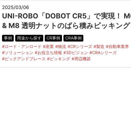
2025/03/06
UNI-ROBO「DOBOT CR5」で実現！ M
& M8 透明ナットのばら積みピッキング
事例
用途から探す
CR事例
CRA事例
#ロード・アンロード
#産業
#物流
#CRシリーズ
#製造
#自動車業界
#ソリューション
#お役立ち情報
#3Dビジョン
#CRAシリーズ
#ピックアンドプレース
#ピッキング
#周辺機器