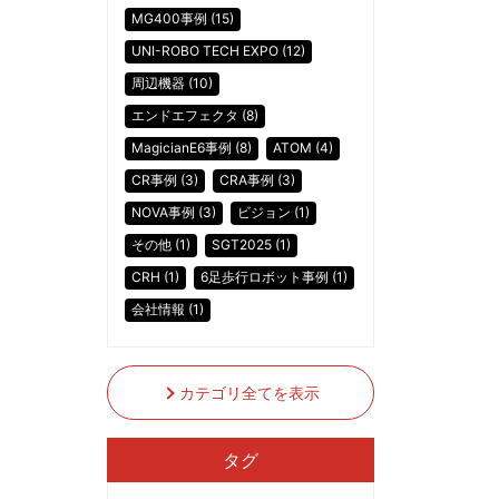
MG400事例 (15)
UNI-ROBO TECH EXPO (12)
周辺機器 (10)
エンドエフェクタ (8)
MagicianE6事例 (8)
ATOM (4)
CR事例 (3)
CRA事例 (3)
NOVA事例 (3)
ビジョン (1)
その他 (1)
SGT2025 (1)
CRH (1)
6足歩行ロボット事例 (1)
会社情報 (1)
カテゴリ全てを表示
タグ