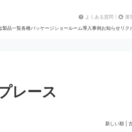
よくある質問
運
は
製品一覧
各種パッケージ
ショールーム
導入事例
お知らせ
リク
プレース
新しい順 |