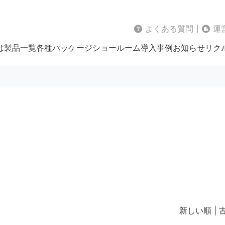
よくある質問
運
は
製品一覧
各種パッケージ
ショールーム
導入事例
お知らせ
リク
新しい順 |