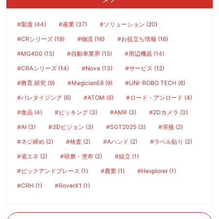
#製造 (44)
#産業 (37)
#ソリューション (20)
#CRシリーズ (19)
#物流 (16)
#お役立ち情報 (16)
#MG400 (15)
#自動車業界 (15)
#周辺機器 (14)
#CRAシリーズ (14)
#Nova (13)
#サービス (12)
#教育,研究 (9)
#MagicianE6 (9)
#UNI-ROBO TECH (8)
#パレタイジング (6)
#ATOM (6)
#ロード・アンロード (4)
#食品 (4)
#ピッキング (3)
#AMR (3)
#2Dカメラ (3)
#AI (3)
#3Dビジョン (3)
#SGT2025 (3)
#溶接 (2)
#ネジ締め (2)
#検査 (2)
#Aハンド (2)
#ラベル貼り (2)
#省エネ (2)
#研磨・塗布 (2)
#組立 (1)
#ピックアンドプレース (1)
#農業 (1)
#Hexplorer (1)
#CRH (1)
#RoverX1 (1)