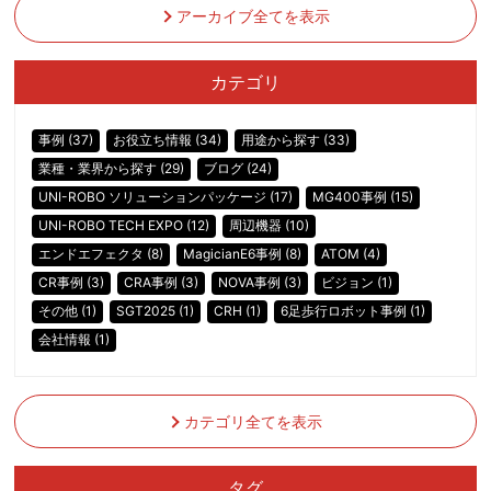
アーカイブ全てを表示
カテゴリ
事例 (37)
お役立ち情報 (34)
用途から探す (33)
業種・業界から探す (29)
ブログ (24)
UNI-ROBO ソリューションパッケージ (17)
MG400事例 (15)
UNI-ROBO TECH EXPO (12)
周辺機器 (10)
エンドエフェクタ (8)
MagicianE6事例 (8)
ATOM (4)
CR事例 (3)
CRA事例 (3)
NOVA事例 (3)
ビジョン (1)
その他 (1)
SGT2025 (1)
CRH (1)
6足歩行ロボット事例 (1)
会社情報 (1)
カテゴリ全てを表示
タグ