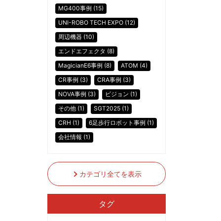
MG400事例 (15)
UNI-ROBO TECH EXPO (12)
周辺機器 (10)
エンドエフェクタ (8)
MagicianE6事例 (8)
ATOM (4)
CR事例 (3)
CRA事例 (3)
NOVA事例 (3)
ビジョン (1)
その他 (1)
SGT2025 (1)
CRH (1)
6足歩行ロボット事例 (1)
会社情報 (1)
カテゴリ全てを表示
タグ