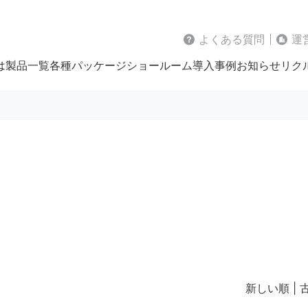
よくある質問
運
は
製品一覧
各種パッケージ
ショールーム
導入事例
お知らせ
リク
新しい順 |