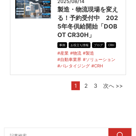
2025/08/14
製造・物流現場を変え
る！予約受付中 202
5年冬供給開始「DOB
OT CR30H」
事例
お役立ち情報
ブログ
CRH
#産業
#物流
#製造
#自動車業界
#ソリューション
#パレタイジング
#CRH
1
2
3
次へ >>