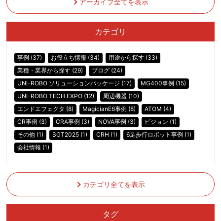
アーカイブ全てを表示
カテゴリ
事例 (37)
お役立ち情報 (34)
用途から探す (33)
業種・業界から探す (29)
ブログ (24)
UNI-ROBO ソリューションパッケージ (17)
MG400事例 (15)
UNI-ROBO TECH EXPO (12)
周辺機器 (10)
エンドエフェクタ (8)
MagicianE6事例 (8)
ATOM (4)
CR事例 (3)
CRA事例 (3)
NOVA事例 (3)
ビジョン (1)
その他 (1)
SGT2025 (1)
CRH (1)
6足歩行ロボット事例 (1)
会社情報 (1)
カテゴリ全てを表示
タグ