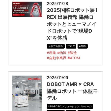
2025/11/28
2025国際ロボット展 i
REX 出展情報 協働ロ
ボットとヒューマノイ
ドロボットで“現場D
X”を体感
お役立ち情報
ブログ
ATOM
#産業
#物流
#製造
#自動車業界
#ATOM
2025/11/09
DOBOT AMR × CRA
協働ロボット 一体型モ
デル
UNI-ROBO ソリューションパッケージ