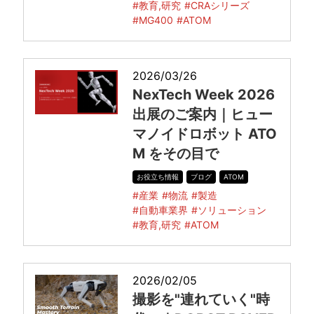
#教育,研究
#CRAシリーズ
#MG400
#ATOM
2026/03/26
NexTech Week 2026
出展のご案内｜ヒュー
マノイドロボット ATO
M をその目で
お役立ち情報
ブログ
ATOM
#産業
#物流
#製造
#自動車業界
#ソリューション
#教育,研究
#ATOM
2026/02/05
撮影を"連れていく"時