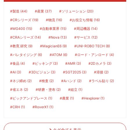
#製造 (44)
#産業 (37)
#ソリューション (20)
#CRシリーズ (19)
#物流 (16)
#お役立ち情報 (16)
#MG400 (15)
#自動車業界 (15)
#周辺機器 (14)
#CRAシリーズ (14)
#Nova (13)
#サービス (12)
#教育,研究 (9)
#MagicianE6 (9)
#UNI-ROBO TECH (8)
#パレタイジング (6)
#ATOM (6)
#ロード・アンロード (4)
#食品 (4)
#ピッキング (3)
#AMR (3)
#2Dカメラ (3)
#AI (3)
#3Dビジョン (3)
#SGT2025 (3)
#溶接 (2)
#ネジ締め (2)
#検査 (2)
#Aハンド (2)
#ラベル貼り (2)
#省エネ (2)
#研磨・塗布 (2)
#組立 (1)
#ピックアンドプレース (1)
#農業 (1)
#Hexplorer (1)
#CRH (1)
#RoverX1 (1)
タグ全てを表示