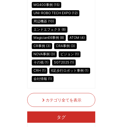
MG400事例 (15)
UNI-ROBO TECH EXPO (12)
周辺機器 (10)
エンドエフェクタ (8)
MagicianE6事例 (8)
ATOM (4)
CR事例 (3)
CRA事例 (3)
NOVA事例 (3)
ビジョン (1)
その他 (1)
SGT2025 (1)
CRH (1)
6足歩行ロボット事例 (1)
会社情報 (1)
カテゴリ全てを表示
タグ