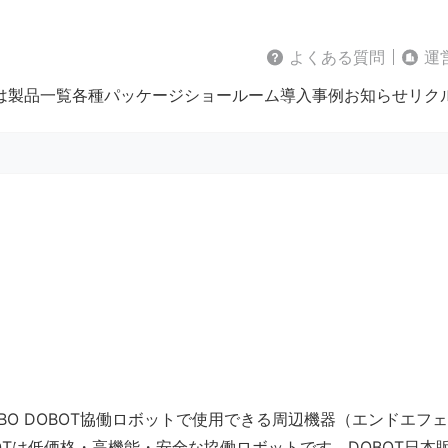
よくある質問
運
は
製品一覧
各種パッケージ
ショールーム
導入事例
お知らせ
リク
OBO DOBOT協働ロボットで使用できる周辺機器（エンドエフ
OTは低価格・高機能・安全な協働ロボットです。DOBOT日本