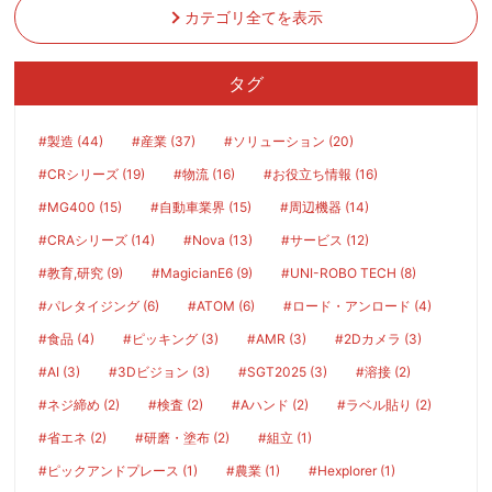
カテゴリ全てを表示
タグ
#製造 (44)
#産業 (37)
#ソリューション (20)
#CRシリーズ (19)
#物流 (16)
#お役立ち情報 (16)
#MG400 (15)
#自動車業界 (15)
#周辺機器 (14)
#CRAシリーズ (14)
#Nova (13)
#サービス (12)
#教育,研究 (9)
#MagicianE6 (9)
#UNI-ROBO TECH (8)
#パレタイジング (6)
#ATOM (6)
#ロード・アンロード (4)
#食品 (4)
#ピッキング (3)
#AMR (3)
#2Dカメラ (3)
#AI (3)
#3Dビジョン (3)
#SGT2025 (3)
#溶接 (2)
#ネジ締め (2)
#検査 (2)
#Aハンド (2)
#ラベル貼り (2)
#省エネ (2)
#研磨・塗布 (2)
#組立 (1)
#ピックアンドプレース (1)
#農業 (1)
#Hexplorer (1)