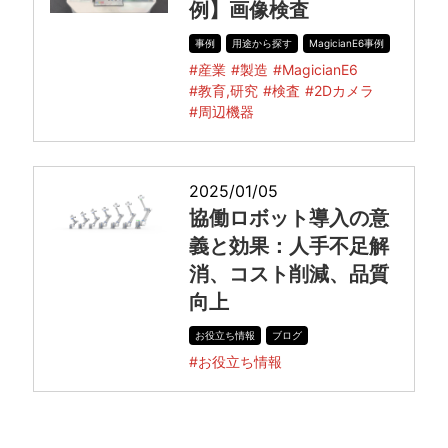
例】画像検査
事例
用途から探す
MagicianE6事例
#産業
#製造
#MagicianE6
#教育,研究
#検査
#2Dカメラ
#周辺機器
2025/01/05
協働ロボット導入の意
義と効果：人手不足解
消、コスト削減、品質
向上
お役立ち情報
ブログ
#お役立ち情報