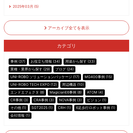
2025年03月 (5)
アーカイブ全てを表示
カテゴリ
事例 (37)
お役立ち情報 (34)
用途から探す (33)
業種・業界から探す (29)
ブログ (24)
UNI-ROBO ソリューションパッケージ (17)
MG400事例 (15)
UNI-ROBO TECH EXPO (12)
周辺機器 (10)
エンドエフェクタ (8)
MagicianE6事例 (8)
ATOM (4)
CR事例 (3)
CRA事例 (3)
NOVA事例 (3)
ビジョン (1)
その他 (1)
SGT2025 (1)
CRH (1)
6足歩行ロボット事例 (1)
会社情報 (1)