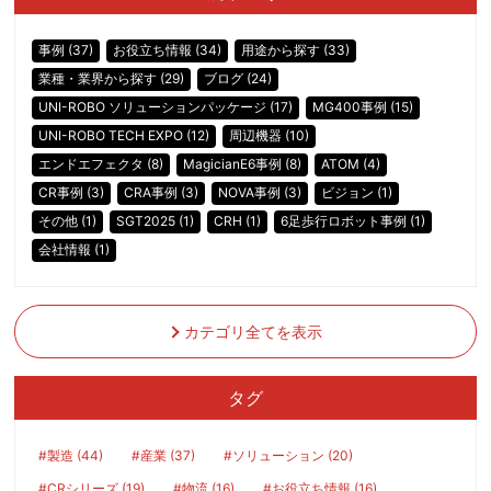
事例 (37)
お役立ち情報 (34)
用途から探す (33)
業種・業界から探す (29)
ブログ (24)
UNI-ROBO ソリューションパッケージ (17)
MG400事例 (15)
UNI-ROBO TECH EXPO (12)
周辺機器 (10)
エンドエフェクタ (8)
MagicianE6事例 (8)
ATOM (4)
CR事例 (3)
CRA事例 (3)
NOVA事例 (3)
ビジョン (1)
その他 (1)
SGT2025 (1)
CRH (1)
6足歩行ロボット事例 (1)
会社情報 (1)
カテゴリ全てを表示
タグ
#製造 (44)
#産業 (37)
#ソリューション (20)
#CRシリーズ (19)
#物流 (16)
#お役立ち情報 (16)