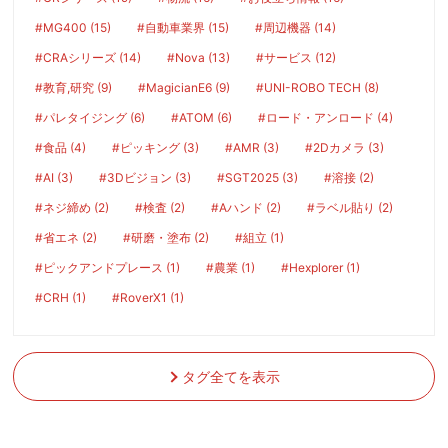
#MG400 (15)
#自動車業界 (15)
#周辺機器 (14)
#CRAシリーズ (14)
#Nova (13)
#サービス (12)
#教育,研究 (9)
#MagicianE6 (9)
#UNI-ROBO TECH (8)
#パレタイジング (6)
#ATOM (6)
#ロード・アンロード (4)
#食品 (4)
#ピッキング (3)
#AMR (3)
#2Dカメラ (3)
#AI (3)
#3Dビジョン (3)
#SGT2025 (3)
#溶接 (2)
#ネジ締め (2)
#検査 (2)
#Aハンド (2)
#ラベル貼り (2)
#省エネ (2)
#研磨・塗布 (2)
#組立 (1)
#ピックアンドプレース (1)
#農業 (1)
#Hexplorer (1)
#CRH (1)
#RoverX1 (1)
タグ全てを表示