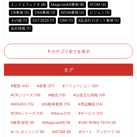
エンドエフェクタ (8)
MagicianE6事例 (8)
ATOM (4)
CR事例 (3)
CRA事例 (3)
NOVA事例 (3)
ビジョン (1)
その他 (1)
SGT2025 (1)
CRH (1)
6足歩行ロボット事例 (1)
会社情報 (1)
カテゴリ全てを表示
タグ
#製造 (44)
#産業 (37)
#ソリューション (20)
#CRシリーズ (19)
#物流 (16)
#お役立ち情報 (16)
#MG400 (15)
#自動車業界 (15)
#周辺機器 (14)
#CRAシリーズ (14)
#Nova (13)
#サービス (12)
#教育,研究 (9)
#MagicianE6 (9)
#UNI-ROBO TECH (8)
#パレタイジング (6)
#ATOM (6)
#ロード・アンロード (4)