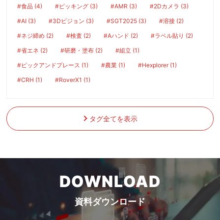
#食品 (4)
#ピッキング (3)
#AMR (3)
#2Dカメラ (3)
#AI (3)
#3Dビジョン (3)
#SGT2025 (3)
#溶接 (2)
#ネジ締め (2)
#検査 (2)
#Aハンド (2)
#ラベル貼り (2)
#省エネ (2)
#研磨・塗布 (2)
#組立 (1)
#ピックアンドプレース (1)
#農業 (1)
#Hexplorer (1)
#CRH (1)
#RoverX1 (1)
タグ全てを表示
DOWNLOAD
資料ダウンロード