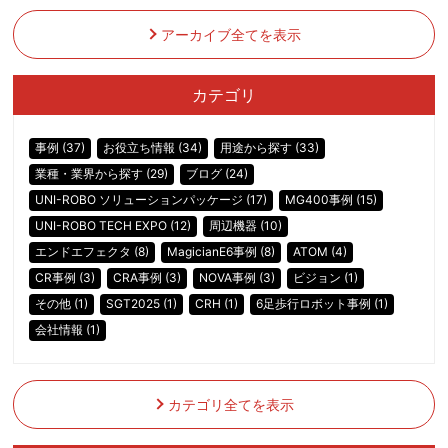
アーカイブ全てを表示
カテゴリ
事例 (37)
お役立ち情報 (34)
用途から探す (33)
業種・業界から探す (29)
ブログ (24)
UNI-ROBO ソリューションパッケージ (17)
MG400事例 (15)
UNI-ROBO TECH EXPO (12)
周辺機器 (10)
エンドエフェクタ (8)
MagicianE6事例 (8)
ATOM (4)
CR事例 (3)
CRA事例 (3)
NOVA事例 (3)
ビジョン (1)
その他 (1)
SGT2025 (1)
CRH (1)
6足歩行ロボット事例 (1)
会社情報 (1)
カテゴリ全てを表示