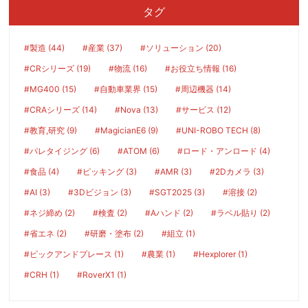
タグ
#製造 (44)
#産業 (37)
#ソリューション (20)
#CRシリーズ (19)
#物流 (16)
#お役立ち情報 (16)
#MG400 (15)
#自動車業界 (15)
#周辺機器 (14)
#CRAシリーズ (14)
#Nova (13)
#サービス (12)
#教育,研究 (9)
#MagicianE6 (9)
#UNI-ROBO TECH (8)
#パレタイジング (6)
#ATOM (6)
#ロード・アンロード (4)
#食品 (4)
#ピッキング (3)
#AMR (3)
#2Dカメラ (3)
#AI (3)
#3Dビジョン (3)
#SGT2025 (3)
#溶接 (2)
#ネジ締め (2)
#検査 (2)
#Aハンド (2)
#ラベル貼り (2)
#省エネ (2)
#研磨・塗布 (2)
#組立 (1)
#ピックアンドプレース (1)
#農業 (1)
#Hexplorer (1)
#CRH (1)
#RoverX1 (1)